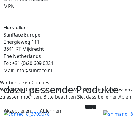
MPN
Hersteller :
SunRace Europe
Energieweg 111
3641 RT Mijdrecht
The Netherlands
Tel: +31 (0)20 609 0221
Mail: info@sunrace.nl
Wir benutzen Cookies
dazu passende Produkte
Wir nutzen Cookies auf unserer Website. Diese sind essenzi
zulassen möchten. Bitte beachten Sie, dass bei einer Able
Akzeptieren
Ablehnen