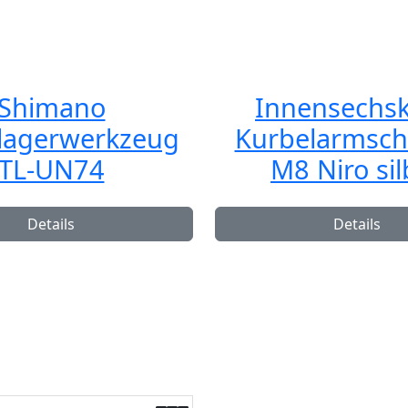
Shimano
Innensechsk
lagerwerkzeug
Kurbelarmsch
TL-UN74
M8 Niro sil
Details
Details