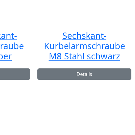
ant-
Sechskant-
raube
Kurbelarmschraube
ber
M8 Stahl schwarz
Details