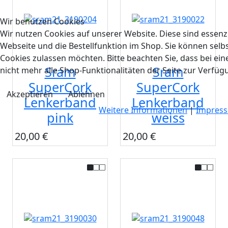
Wir benutzen Cookies
Wir nutzen Cookies auf unserer Website. Diese sind essenzi
Webseite und die Bestellfunktion im Shop. Sie können selbs
Cookies zulassen möchten. Bitte beachten Sie, dass bei e
Sram
Sram
nicht mehr alle Shop-Funktionalitäten der Seite zur Verfüg
SuperCork
SuperCork
Akzeptieren
Ablehnen
Lenkerband
Lenkerband
Weitere Informationen
|
Impres
pink
weiss
20,00 €
20,00 €