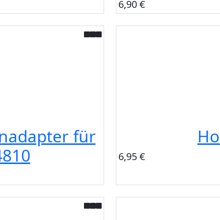
6,90 €
nadapter für
Ho
4810
6,95 €