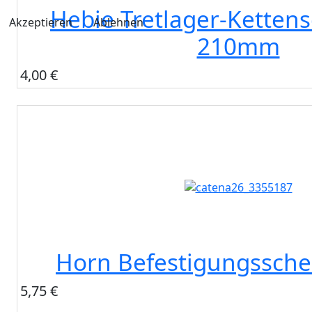
Hebie Tretlager-Kettens
Akzeptieren
Ablehnen
210mm
4,00 €
Horn Befestigungssche
5,75 €