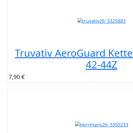
Truvativ AeroGuard Kett
42-44Z
7,90 €