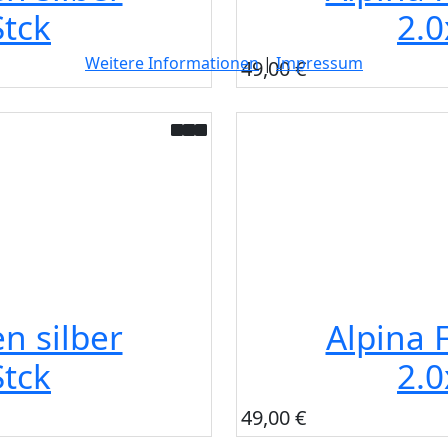
tck
2.
Weitere Informationen
|
Impressum
49,00 €
n silber
Alpina 
tck
2.
49,00 €