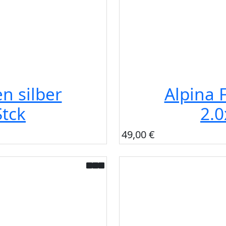
n silber
Alpina 
tck
2.
49,00 €