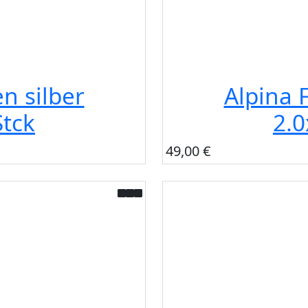
n silber
Alpina 
tck
2.
49,00 €