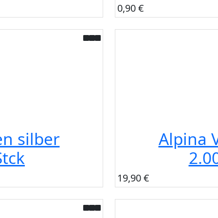
0,90 €
n silber
Alpina 
tck
2.0
19,90 €