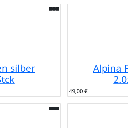
n silber
Alpina 
tck
2.
49,00 €