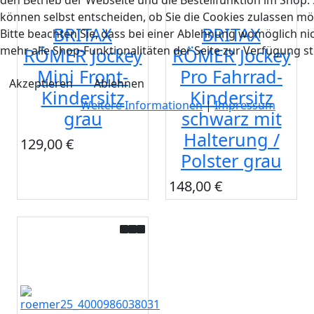
den Betrieb der Webseite und die Bestellfunktion im Shop. 
können selbst entscheiden, ob Sie die Cookies zulassen mö
BRITAX
BRITAX
Bitte beachten Sie, dass bei einer Ablehnung womöglich ni
mehr alle Shop-Funktionalitäten der Seite zur Verfügung s
RÖMER Jockey
RÖMER Jockey
Mini Front-
Pro Fahrrad-
Akzeptieren
Ablehnen
Kindersitz
Kindersitz
Weitere Informationen
|
Impressum
grau
schwarz mit
Halterung /
129,00 €
Polster grau
148,00 €