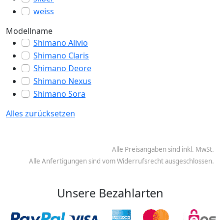
weiss
Modellname
Shimano Alivio
Shimano Claris
Shimano Deore
Shimano Nexus
Shimano Sora
Alles zurücksetzen
Alle Preisangaben sind inkl. MwSt.
Alle Anfertigungen sind vom Widerrufsrecht ausgeschlossen.
Unsere Bezahlarten