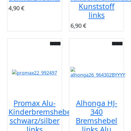
Kunststoff
4,90 €
links
6,90 €
Promax Alu-
Alhonga HJ-
Kinderbremshebel
340
schwarz/silber
Bremshebel
links
links Alu