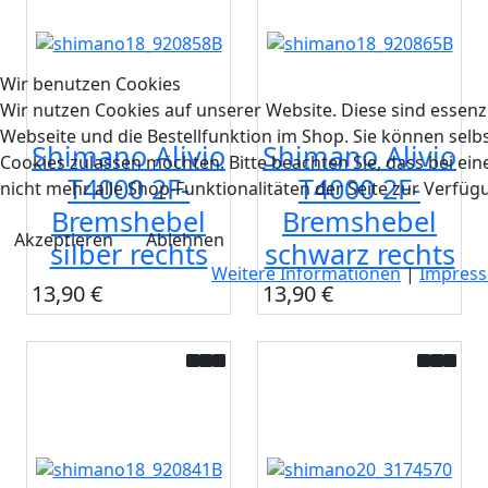
Wir benutzen Cookies
Wir nutzen Cookies auf unserer Website. Diese sind essenzi
Webseite und die Bestellfunktion im Shop. Sie können selbs
Shimano Alivio
Shimano Alivio
Cookies zulassen möchten. Bitte beachten Sie, dass bei e
T4000 2F-
T4000 2F-
nicht mehr alle Shop-Funktionalitäten der Seite zur Verfüg
Bremshebel
Bremshebel
Akzeptieren
Ablehnen
silber rechts
schwarz rechts
Weitere Informationen
|
Impres
13,90 €
13,90 €