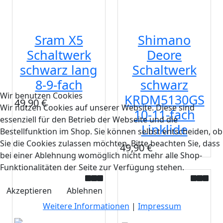
Sram X5
Shimano
Schaltwerk
Deore
schwarz lang
Schaltwerk
8-9-fach
schwarz
Wir benutzen Cookies
KRDM5130GS
49,90 €
Wir nutzen Cookies auf unserer Website. Diese sind
10-11-fach
essenziell für den Betrieb der Webseite und die
Linklide
Bestellfunktion im Shop. Sie können selbst entscheiden, ob
Sie die Cookies zulassen möchten. Bitte beachten Sie, dass
49,90 €
bei einer Ablehnung womöglich nicht mehr alle Shop-
Funktionalitäten der Seite zur Verfügung stehen.
Akzeptieren
Ablehnen
Weitere Informationen
|
Impressum