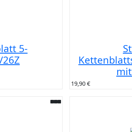
latt 5-
St
/26Z
Kettenblat
mit
19,90 €