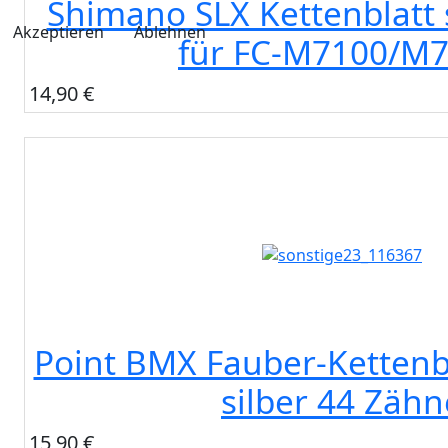
Shimano SLX Kettenblatt
Akzeptieren
Ablehnen
für FC-M7100/M
14,90 €
Point BMX Fauber-Kettenb
silber 44 Zähn
15,90 €