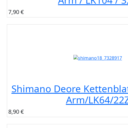
Arm / LK104 / 
7,90 €
Shimano Deore Kettenblat
Arm/LK64/22
8,90 €