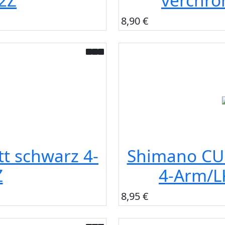
32Z
verchro
8,90 €
t schwarz 4-
Shimano CUE
Z
4-Arm/L
8,95 €