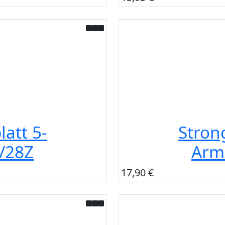
latt 5-
Strong
/28Z
Arm
17,90 €