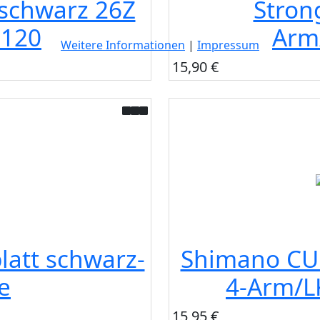
 schwarz 26Z
Strong
7120
Arm
Weitere Informationen
|
Impressum
15,90 €
latt schwarz-
Shimano CUE
e
4-Arm/L
15,95 €