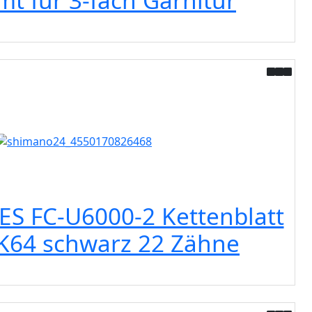
mt für 3-fach Garnitur
S FC-U6000-2 Kettenblatt
K64 schwarz 22 Zähne