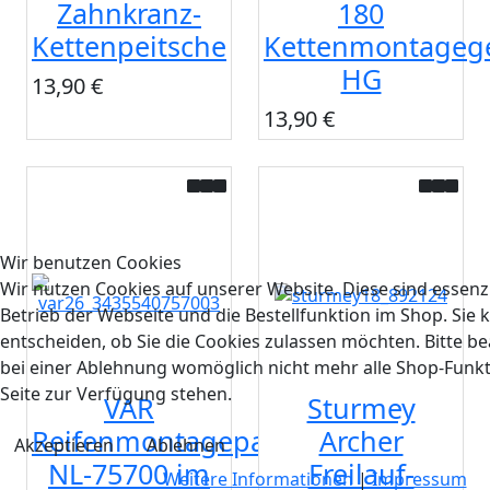
Zahnkranz-
180
Kettenpeitsche
Kettenmontagege
HG
13,90 €
13,90 €
Wir benutzen Cookies
Wir nutzen Cookies auf unserer Website. Diese sind essenzi
Betrieb der Webseite und die Bestellfunktion im Shop. Sie 
entscheiden, ob Sie die Cookies zulassen möchten. Bitte be
bei einer Ablehnung womöglich nicht mehr alle Shop-Funkt
Seite zur Verfügung stehen.
VAR
Sturmey
Reifenmontagepaste
Archer
Akzeptieren
Ablehnen
NL-75700 im
Freilauf-
Weitere Informationen
|
Impressum