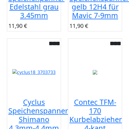
Edelstahl grau
gelb 12H4 für
3.45mm
Mavic 7-9mm
11,90 €
11,90 €
Cyclus
Contec TFM-
Speichenspanner
170
Shimano
Kurbelabzieher
4.3mm-4.4mm
4-kant