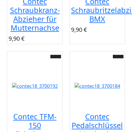
Contec
Contec
Schraubkranz-
Schraubritzelabz
Abzieher für
BMX
Mutternachse
9,90 €
9,90 €
Contec TFM-
Contec
150
Pedalschlüssel