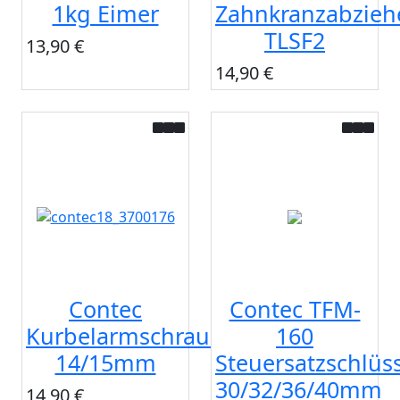
1kg Eimer
Zahnkranzabzieh
TLSF2
13,90 €
14,90 €
Contec
Contec TFM-
Kurbelarmschraubenschlüssel
160
14/15mm
Steuersatzschlüs
30/32/36/40mm
14,90 €