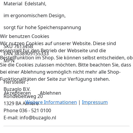
Material Edelstahl,
im ergonomischem Design,
sorgt für hohe Speichenspannung
Wir benutzen Cookies
Wir nutzen Cookies auf unserer Website. Diese sind
SKU 761345B
essenziell für den Betrieb der Webseite und die
EAN 3838909155333
Bestellfunktion im Shop. Sie können selbst entscheiden, ob
MPN
Sie die Cookies zulassen möchten. Bitte beachten Sie, dass
bei einer Ablehnung womöglich nicht mehr alle Shop-
Funktionalitäten der Seite zur Verfügung stehen.
Hersteller :
Buzaglo B.V.
Akzeptieren
Ablehnen
Rondebeltweg 20
Weitere Informationen
|
Impressum
1329 BA Almere
Phone 036 - 521 0100
E-mail: info@buzaglo.nl