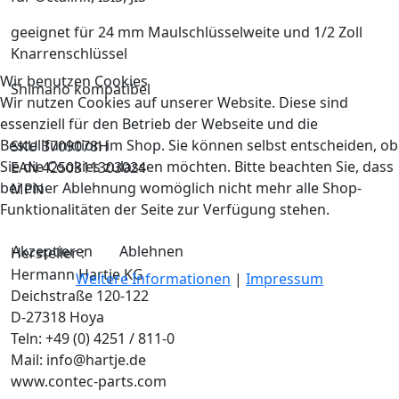
geeignet für 24 mm Maulschlüsselweite und 1/2 Zoll
Knarrenschlüssel
Wir benutzen Cookies
Shimano kompatibel
Wir nutzen Cookies auf unserer Website. Diese sind
essenziell für den Betrieb der Webseite und die
Bestellfunktion im Shop. Sie können selbst entscheiden, ob
SKU 3709078H
Sie die Cookies zulassen möchten. Bitte beachten Sie, dass
EAN 4250311303024
bei einer Ablehnung womöglich nicht mehr alle Shop-
MPN
Funktionalitäten der Seite zur Verfügung stehen.
Akzeptieren
Ablehnen
Hersteller :
Hermann Hartje KG
Weitere Informationen
|
Impressum
Deichstraße 120-122
D-27318 Hoya
Teln: +49 (0) 4251 / 811-0
Mail: info@hartje.de
www.contec-parts.com