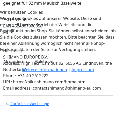
geeignet für 32 mm Maulschlüsselweite
Wir benutzen Cookies
Wir nutzen Cookies auf unserer Website. Diese sind
SKU 56359B
essenziell für den Betrieb der Webseite und die
EAN 4524667000358
Bestellfunktion im Shop. Sie können selbst entscheiden, ob
MPN
Sie die Cookies zulassen möchten. Bitte beachten Sie, dass
bei einer Ablehnung womöglich nicht mehr alle Shop-
Funktionalitäten der Seite zur Verfügung stehen.
Hersteller :
SHIMANO EUROPE B.V.
Akzeptieren
Ablehnen
Address: High Tech Campus 92, 5656 AG Eindhoven, the
Netherlands
Weitere Informationen
|
Impressum
Phone: +31-40-2612222
URL: https://bike.shimano.com/home.html
Email address: contactshimano@shimano-eu.com
Zurück zu: Werkzeuge