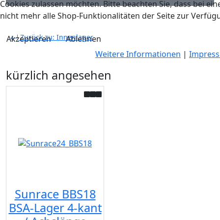
Cookies zulassen möchten. Bitte beachten Sie, dass bei e
nicht mehr alle Shop-Funktionalitäten der Seite zur Verfüg
Zurück zu: Innenlager
Akzeptieren
Ablehnen
Weitere Informationen
|
Impres
kürzlich angesehen
Sunrace BBS18
BSA-Lager 4-kant