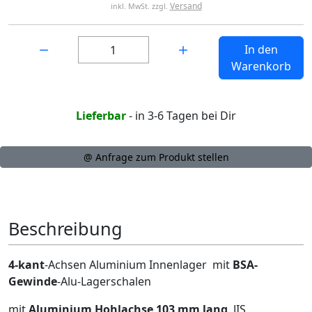
Versand
inkl. MwSt. zzgl.
Menge:
In den
Warenkorb
Lieferbar
- in 3-6 Tagen bei Dir
@ Anfrage zum Produkt stellen
Beschreibung
4-kant
-Achsen Aluminium Innenlager mit
BSA-
Gewinde
-Alu-Lagerschalen
mit
Aluminium Hohlachse 103 mm lang
, JIS