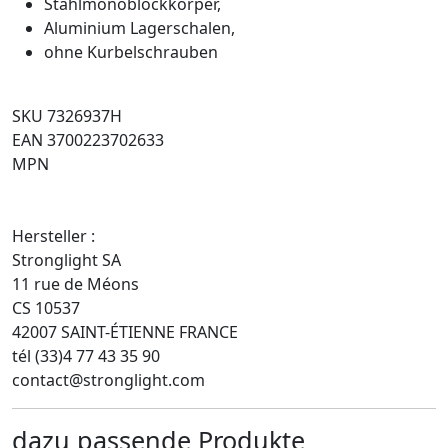
Stahlmonoblockkörper,
Aluminium Lagerschalen,
ohne Kurbelschrauben
SKU 7326937H
EAN 3700223702633
MPN
Hersteller :
Stronglight SA
11 rue de Méons
CS 10537
42007 SAINT-ÉTIENNE FRANCE
tél (33)4 77 43 35 90
contact@stronglight.com
dazu passende Produkte