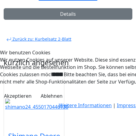
Details
Zurück zu: Kurbelsatz 2-Blatt
Wir benutzen Cookies
Wir nutzen Cookies auf unserer Website. Diese sind essenzi
kürzlich angesehen
Webseite und die Bestellfunktion im Shop. Sie können selbs
Cookies zulassen möchten. Bitte beachten Sie, dass bei e
nicht mehr alle Shop-Funktionalitäten der Seite zur Verfüg
Akzeptieren
Ablehnen
Weitere Informationen
|
Impres
Shimano Deore