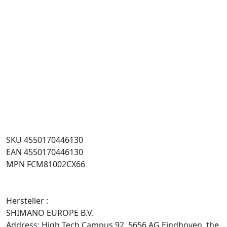
SKU 4550170446130
EAN 4550170446130
MPN FCM81002CX66
Hersteller :
SHIMANO EUROPE B.V.
Address: High Tech Campus 92, 5656 AG Eindhoven, the