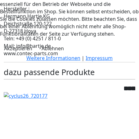
essenziell für den Betrieb der Webseite und die
Hersteller :
Bestellfunktion im Shop. Sie können selbst entscheiden, ob
Hermann Hartje KG
Sie die Cookies zulassen möchten. Bitte beachten Sie, dass
Deichstraße 120-122
bei einer Ablehnung womöglich nicht mehr alle Shop-
D-27318 Hoya
Funktionalitäten der Seite zur Verfügung stehen.
Teln: +49 (0) 4251 / 811-0
Mail: info@hartje.de
Akzeptieren
Ablehnen
www.contec-parts.com
Weitere Informationen
|
Impressum
dazu passende Produkte