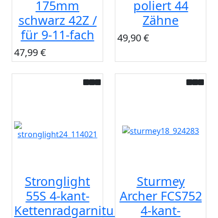
175mm
poliert 44
schwarz 42Z /
Zähne
für 9-11-fach
49,90 €
47,99 €
Stronglight
Sturmey
55S 4-kant-
Archer FCS752
Kettenradgarnitur
4-kant-