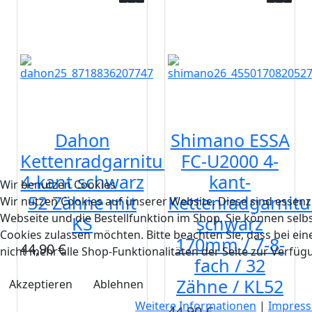
Dahon
Shimano ESSA
Kettenradgarnitur
FC-U2000 4-
4-kant schwarz
kant-
Wir benutzen Cookies
52 Zähne mit
Kettenradgarnitu
Wir nutzen Cookies auf unserer Website. Diese sind essenzi
Webseite und die Bestellfunktion im Shop. Sie können selbs
KS
schwarz
Cookies zulassen möchten. Bitte beachten Sie, dass bei e
170mm / 7-8-
44,90 €
nicht mehr alle Shop-Funktionalitäten der Seite zur Verfüg
fach / 32
Zähne / KL52
Akzeptieren
Ablehnen
Weitere Informationen
|
Impres
44,90 €