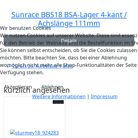
Sunrace BBS18 BSA-Lager 4-kant /
Achslänge 111mm
Wir benutzen Cookies
Wir nutzen Cookies auf unserer Website. Diese sind essenzi
Details
für den Betrieb der Webseite und die Bestellfunktion im Sh
Sie können selbst entscheiden, ob Sie die Cookies zulassen
möchten. Bitte beachten Sie, dass bei einer Ablehnung
womöglich nicht mehr alle Shop-Funktionalitäten der Seite
Zurück zu: Kurbelsatz 1-Blatt
Verfügung stehen.
Akzeptieren
Ablehnen
kürzlich angesehen
Weitere Informationen
|
Impressum