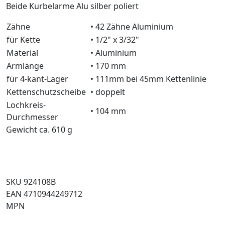
Beide Kurbelarme Alu silber poliert
Zähne
• 42 Zähne Aluminium
für Kette
• 1/2" x 3/32"
Material
• Aluminium
Armlänge
• 170 mm
für 4-kant-Lager
• 111mm bei 45mm Kettenlinie
Kettenschutzscheibe
• doppelt
Lochkreis-
• 104 mm
Durchmesser
Gewicht ca. 610 g
SKU 924108B
EAN 4710944249712
MPN