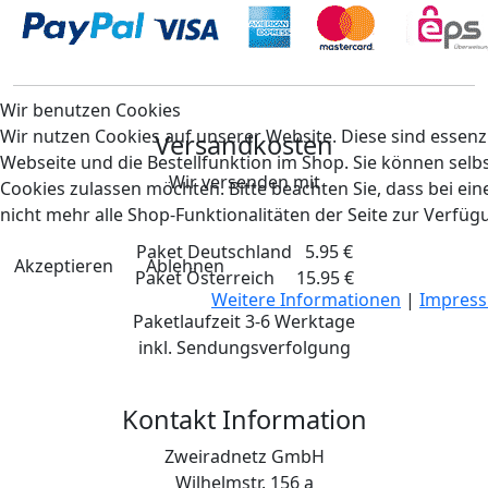
Wir benutzen Cookies
Wir nutzen Cookies auf unserer Website. Diese sind essenzi
Versandkosten
Webseite und die Bestellfunktion im Shop. Sie können selbs
Wir versenden mit
Cookies zulassen möchten. Bitte beachten Sie, dass bei e
nicht mehr alle Shop-Funktionalitäten der Seite zur Verfüg
Paket Deutschland 5.95 €
Akzeptieren
Ablehnen
Paket Österreich 15.95 €
Weitere Informationen
|
Impres
Paketlaufzeit 3-6 Werktage
inkl. Sendungsverfolgung
Kontakt Information
Zweiradnetz GmbH
Wilhelmstr. 156 a