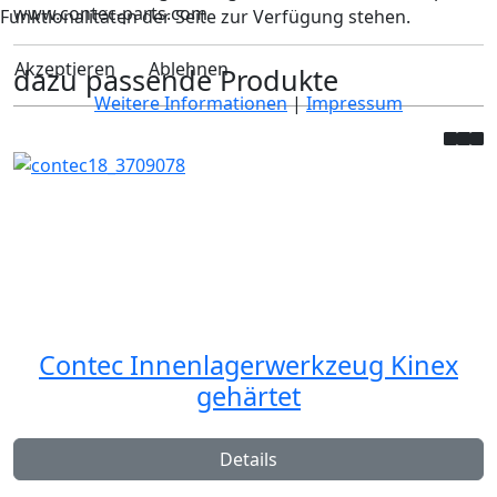
www.contec-parts.com
Funktionalitäten der Seite zur Verfügung stehen.
Akzeptieren
Ablehnen
dazu passende Produkte
Weitere Informationen
|
Impressum
Contec Innenlagerwerkzeug Kinex
gehärtet
Details