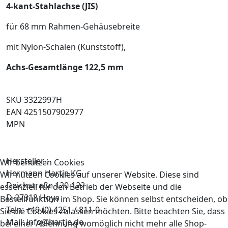
4-kant-Stahlachse (JIS)
für 68 mm Rahmen-Gehäusebreite
mit Nylon-Schalen (Kunststoff),
Achs-Gesamtlänge 122,5 mm
SKU 3322997H
EAN 4251507902977
MPN
Hersteller :
Wir benutzen Cookies
Hermann Hartje KG
Wir nutzen Cookies auf unserer Website. Diese sind
Deichstraße 120-122
essenziell für den Betrieb der Webseite und die
D-27318 Hoya
Bestellfunktion im Shop. Sie können selbst entscheiden, ob
Teln: +49 (0) 4251 / 811-0
Sie die Cookies zulassen möchten. Bitte beachten Sie, dass
Mail: info@hartje.de
bei einer Ablehnung womöglich nicht mehr alle Shop-