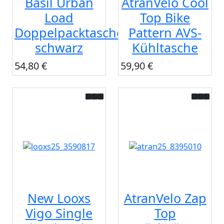
Basil Urban
AtranVelo Cool
Load
Top Bike
Doppelpacktasche
Pattern AVS-
schwarz
Kühltasche
54,80 €
59,90 €
New Looxs
AtranVelo Zap
Vigo Single
Top