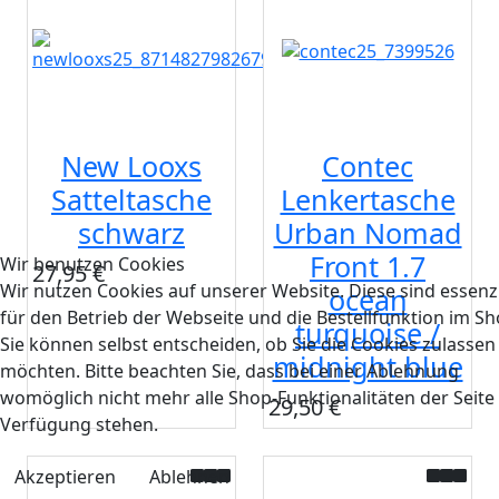
New Looxs
Contec
Satteltasche
Lenkertasche
schwarz
Urban Nomad
Front 1.7
Wir benutzen Cookies
27,95 €
Wir nutzen Cookies auf unserer Website. Diese sind essenzi
ocean
für den Betrieb der Webseite und die Bestellfunktion im Sh
turquoise /
Sie können selbst entscheiden, ob Sie die Cookies zulassen
midnight blue
möchten. Bitte beachten Sie, dass bei einer Ablehnung
womöglich nicht mehr alle Shop-Funktionalitäten der Seite
29,50 €
Verfügung stehen.
Akzeptieren
Ablehnen