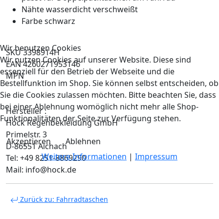
Nähte wasserdicht verschweißt
Farbe schwarz
Wir benutzen Cookies
SKU 3398914H
Wir nutzen Cookies auf unserer Website. Diese sind
EAN 4260271953146
essenziell für den Betrieb der Webseite und die
MPN
Bestellfunktion im Shop. Sie können selbst entscheiden, ob
Sie die Cookies zulassen möchten. Bitte beachten Sie, dass
bei einer Ablehnung womöglich nicht mehr alle Shop-
Hersteller :
Funktionalitäten der Seite zur Verfügung stehen.
Hock Regenbekleidung GmbH
Primelstr. 3
Akzeptieren
Ablehnen
D-86551 Aichach
Weitere Informationen
|
Impressum
Tel: +49 8251-8869290
Mail: info@hock.de
Zurück zu: Fahrradtaschen