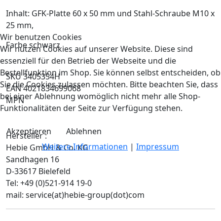
Inhalt: GFK-Platte 60 x 50 mm und Stahl-Schraube M10 x
25 mm,
Wir benutzen Cookies
Farbe schwarz
Wir nutzen Cookies auf unserer Website. Diese sind
essenziell für den Betrieb der Webseite und die
Bestellfunktion im Shop. Sie können selbst entscheiden, ob
SKU 3405354H
Sie die Cookies zulassen möchten. Bitte beachten Sie, dass
EAN 4021834699068
bei einer Ablehnung womöglich nicht mehr alle Shop-
MPN
Funktionalitäten der Seite zur Verfügung stehen.
Akzeptieren
Ablehnen
Hersteller :
Weitere Informationen
|
Impressum
Hebie GmbH & Co. KG
Sandhagen 16
D-33617 Bielefeld
Tel: +49 (0)521-914 19-0
mail: service(at)hebie-group(dot)com