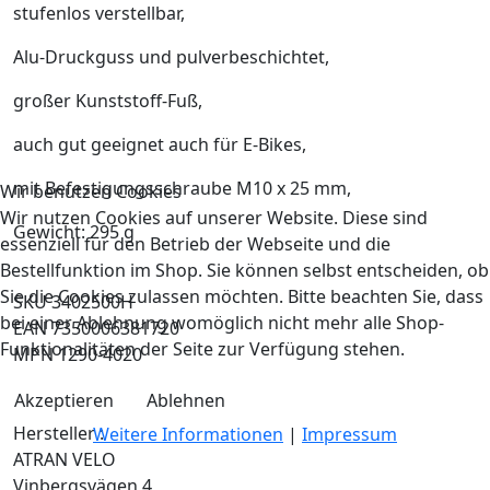
stufenlos verstellbar,
Alu-Druckguss und pulverbeschichtet,
großer Kunststoff-Fuß,
auch gut geeignet auch für E-Bikes,
mit Befestigungsschraube M10 x 25 mm,
Wir benutzen Cookies
Wir nutzen Cookies auf unserer Website. Diese sind
Gewicht: 295 g
essenziell für den Betrieb der Webseite und die
Bestellfunktion im Shop. Sie können selbst entscheiden, ob
Sie die Cookies zulassen möchten. Bitte beachten Sie, dass
SKU 3402500H
bei einer Ablehnung womöglich nicht mehr alle Shop-
EAN 7350006381720
Funktionalitäten der Seite zur Verfügung stehen.
MPN 1290-4020
Akzeptieren
Ablehnen
Hersteller :
Weitere Informationen
|
Impressum
ATRAN VELO
Vinbergsvägen 4,