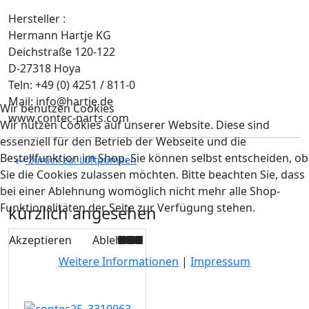
Hersteller :
Hermann Hartje KG
Deichstraße 120-122
D-27318 Hoya
Teln: +49 (0) 4251 / 811-0
Mail: info@hartje.de
Wir benutzen Cookies
www.contec-parts.com
Wir nutzen Cookies auf unserer Website. Diese sind
essenziell für den Betrieb der Webseite und die
Bestellfunktion im Shop. Sie können selbst entscheiden, ob
Zurück zu: Luftpumpen
Sie die Cookies zulassen möchten. Bitte beachten Sie, dass
bei einer Ablehnung womöglich nicht mehr alle Shop-
Funktionalitäten der Seite zur Verfügung stehen.
kürzlich angesehen
Akzeptieren
Ablehnen
Weitere Informationen
|
Impressum