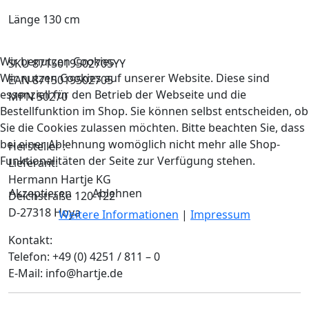
Länge 130 cm
Wir benutzen Cookies
SKU 8715019502705YY
Wir nutzen Cookies auf unserer Website. Diese sind
EAN 8715019502705
essenziell für den Betrieb der Webseite und die
MPN 50270
Bestellfunktion im Shop. Sie können selbst entscheiden, ob
Sie die Cookies zulassen möchten. Bitte beachten Sie, dass
bei einer Ablehnung womöglich nicht mehr alle Shop-
Hersteller :
Funktionalitäten der Seite zur Verfügung stehen.
Lieferant:
Hermann Hartje KG
Akzeptieren
Ablehnen
Deichstraße 120-122
D-27318 Hoya
Weitere Informationen
|
Impressum
Kontakt:
Telefon: +49 (0) 4251 / 811 – 0
E-Mail: info@hartje.de