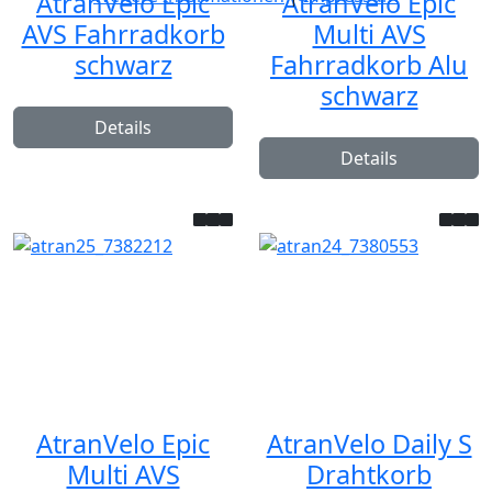
AtranVelo Epic
AtranVelo Epic
AVS Fahrradkorb
Multi AVS
schwarz
Fahrradkorb Alu
schwarz
Details
Details
AtranVelo Epic
AtranVelo Daily S
Multi AVS
Drahtkorb