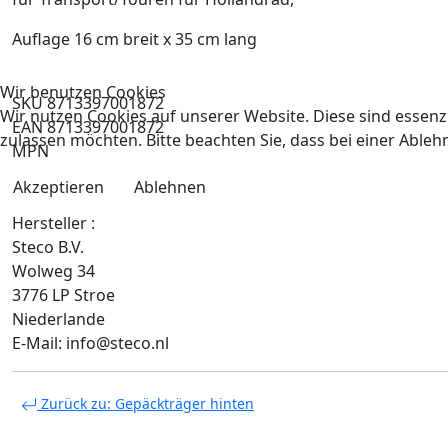
Auflage 16 cm breit x 35 cm lang
Wir benutzen Cookies
SKU 8713397001872
Wir nutzen Cookies auf unserer Website. Diese sind essenzi
EAN 8713397001872
zulassen möchten. Bitte beachten Sie, dass bei einer Able
MPN
Akzeptieren
Ablehnen
Hersteller :
Steco B.V.
Wolweg 34
3776 LP Stroe
Niederlande
E-Mail: info@steco.nl
Zurück zu: Gepäckträger hinten