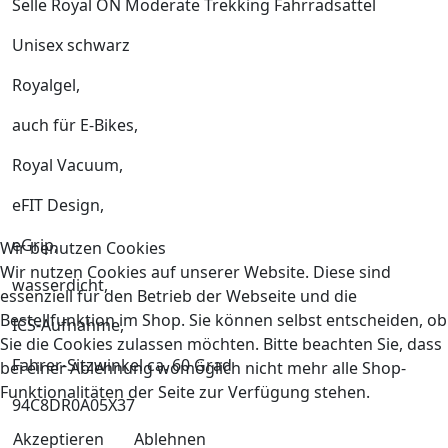
Selle Royal ON Moderate Trekking Fahrradsattel
Unisex schwarz
Royalgel,
auch für E-Bikes,
Royal Vacuum,
eFIT Design,
eGrip,
Wir benutzen Cookies
Wir nutzen Cookies auf unserer Website. Diese sind
wasserdicht,
essenziell für den Betrieb der Webseite und die
Bestellfunktion im Shop. Sie können selbst entscheiden, ob
ICS-Aufnahme,
Sie die Cookies zulassen möchten. Bitte beachten Sie, dass
Fahrer-Sitzwinkel ca. 60 Grad
bei einer Ablehnung womöglich nicht mehr alle Shop-
Funktionalitäten der Seite zur Verfügung stehen.
94C8DR0A05X37
Akzeptieren
Ablehnen