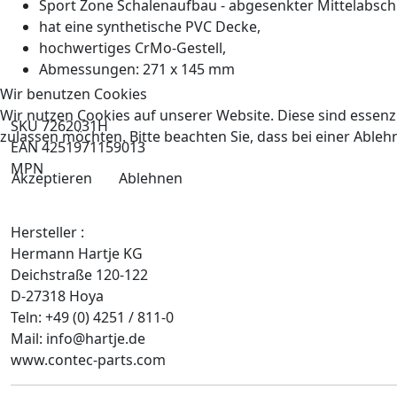
Sport Zone Schalenaufbau - abgesenkter Mittelabsch
hat eine synthetische PVC Decke,
hochwertiges CrMo-Gestell,
Abmessungen: 271 x 145 mm
Wir benutzen Cookies
Wir nutzen Cookies auf unserer Website. Diese sind essenzi
SKU 7262031H
zulassen möchten. Bitte beachten Sie, dass bei einer Able
EAN 4251971159013
MPN
Akzeptieren
Ablehnen
Hersteller :
Hermann Hartje KG
Deichstraße 120-122
D-27318 Hoya
Teln: +49 (0) 4251 / 811-0
Mail: info@hartje.de
www.contec-parts.com