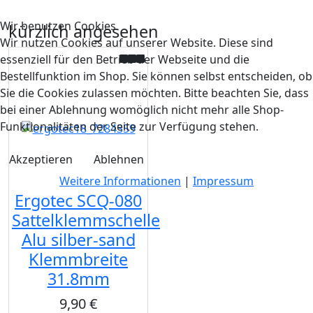
Wir benutzen Cookies
kürzlich angesehen
Wir nutzen Cookies auf unserer Website. Diese sind
essenziell für den Betrieb der Webseite und die
Bestellfunktion im Shop. Sie können selbst entscheiden, ob
Sie die Cookies zulassen möchten. Bitte beachten Sie, dass
bei einer Ablehnung womöglich nicht mehr alle Shop-
Funktionalitäten der Seite zur Verfügung stehen.
Akzeptieren
Ablehnen
Weitere Informationen
|
Impressum
Ergotec SCQ-080
Sattelklemmschelle
Alu silber-sand
Klemmbreite
31.8mm
9,90 €