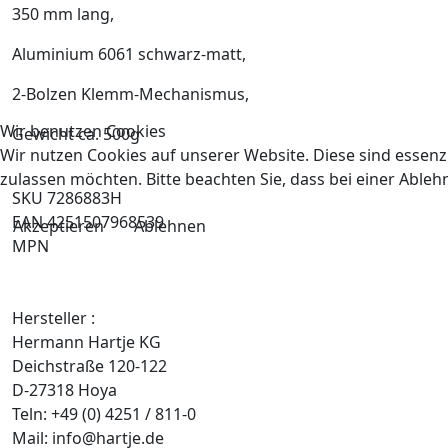
350 mm lang,
Aluminium 6061 schwarz-matt,
2-Bolzen Klemm-Mechanismus,
Wir benutzen Cookies
Gewicht ca. 500g
Wir nutzen Cookies auf unserer Website. Diese sind essenzi
zulassen möchten. Bitte beachten Sie, dass bei einer Able
SKU 7286883H
EAN 4251507968539
Akzeptieren
Ablehnen
MPN
Hersteller :
Hermann Hartje KG
Deichstraße 120-122
D-27318 Hoya
Teln: +49 (0) 4251 / 811-0
Mail: info@hartje.de