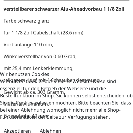
verstellbarer schwarzer Alu-Aheadvorbau 1 1/8 Zoll
Farbe schwarz glanz
für 1 1/8 Zoll Gabelschaft (28.6 mm),
Vorbaulänge 110 mm,
Winkelverstellbar von 0-60 Grad,
mit 25,4 mm Lenkerklemmung,
Wir benutzen Cookies
teilbarem Kopf mit 4-Schraubenklemmung,
Wir nutzen Cookies auf unserer Website. Diese sind
essenziell für den Betrieb der Webseite und die
Gewicht ab ca. 303 Gramm,
Bestellfunktion im Shop. Sie können selbst entscheiden, ob
Sie die Cookies zulassen möchten. Bitte beachten Sie, dass
Material Aluminium,
bei einer Ablehnung womöglich nicht mehr alle Shop-
Einbauhöhe 40 mm,
Funktionalitäten der Seite zur Verfügung stehen.
Akzeptieren
Ablehnen