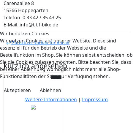
Carenaallee 8
15366 Hoppegarten
Telefon: 0 33 42 / 35 43 25
E-Mail: info@bbf-bike.de
Wir benutzen Cookies
Wir nutzen Cookies auf unserer Website. Diese sind
Zurück zu: Vorbau für Ahead
essenziell für den Betrieb der Webseite und die
Bestellfunktion im Shop. Sie können selbst entscheiden, ob
Sie die Cookies zulassen möchten. Bitte beachten Sie, dass
kürzlich angesehen
bei einer Ablehnung womöglich nicht mehr alle Shop-
Funktionalitäten der Seite zur Verfügung stehen.
Akzeptieren
Ablehnen
Weitere Informationen
|
Impressum