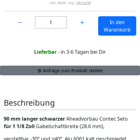
Versand
inkl. MwSt. zzgl.
Menge:
In den
Warenkorb
Lieferbar
- in 3-6 Tagen bei Dir
@ Anfrage zum Produkt stellen
Beschreibung
90 mm langer schwarzer
Aheadvorbau Contec Seto
für 1 1/8 Zoll
Gabelschaftbreite (28.6 mm),
verstellbar -30° und +40°, Alu 6061 kalt geschmiedet,