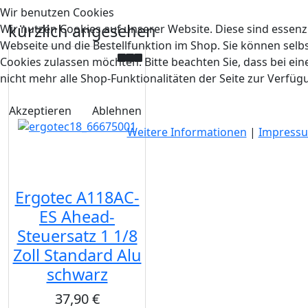
Wir benutzen Cookies
kürzlich angesehen
Wir nutzen Cookies auf unserer Website. Diese sind essenzi
Webseite und die Bestellfunktion im Shop. Sie können selbs
Cookies zulassen möchten. Bitte beachten Sie, dass bei e
nicht mehr alle Shop-Funktionalitäten der Seite zur Verfüg
Akzeptieren
Ablehnen
Weitere Informationen
|
Impress
Ergotec A118AC-
ES Ahead-
Steuersatz 1 1/8
Zoll Standard Alu
schwarz
37,90 €