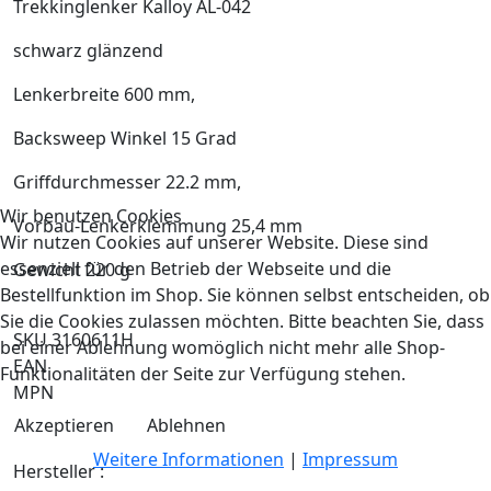
Trekkinglenker Kalloy AL-042
schwarz glänzend
Lenkerbreite 600 mm,
Backsweep Winkel 15 Grad
Griffdurchmesser 22.2 mm,
Wir benutzen Cookies
Vorbau-Lenkerklemmung 25,4 mm
Wir nutzen Cookies auf unserer Website. Diese sind
essenziell für den Betrieb der Webseite und die
Gewicht 220 g
Bestellfunktion im Shop. Sie können selbst entscheiden, ob
Sie die Cookies zulassen möchten. Bitte beachten Sie, dass
SKU 3160611H
bei einer Ablehnung womöglich nicht mehr alle Shop-
EAN
Funktionalitäten der Seite zur Verfügung stehen.
MPN
Akzeptieren
Ablehnen
Weitere Informationen
|
Impressum
Hersteller :