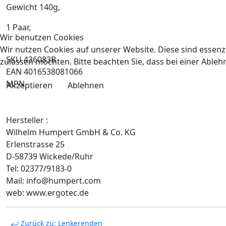
Gewicht 140g,
1 Paar,
Wir benutzen Cookies
Wir nutzen Cookies auf unserer Website. Diese sind essenzi
SKU 436083B
zulassen möchten. Bitte beachten Sie, dass bei einer Able
EAN 4016538081066
MPN
Akzeptieren
Ablehnen
Hersteller :
Wilhelm Humpert GmbH & Co. KG
Erlenstrasse 25
D-58739 Wickede/Ruhr
Tel: 02377/9183-0
Mail: info@humpert.com
web: www.ergotec.de
Zurück zu: Lenkerenden