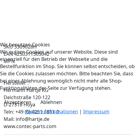
Wir benutzen Cookies
SKU 3309028H
Wir nutzen Cookies auf unserer Website. Diese sind
EAN 4250311305042
essenziell für den Betrieb der Webseite und die
MPN
Bestellfunktion im Shop. Sie können selbst entscheiden, ob
Sie die Cookies zulassen möchten. Bitte beachten Sie, dass
bei einer Ablehnung womöglich nicht mehr alle Shop-
Hersteller :
Funktionalitäten der Seite zur Verfügung stehen.
Hermann Hartje KG
Deichstraße 120-122
Akzeptieren
Ablehnen
D-27318 Hoya
Weitere Informationen
|
Impressum
Teln: +49 (0) 4251 / 811-0
Mail: info@hartje.de
www.contec-parts.com