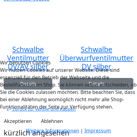
Schwalbe
Schwalbe
Ventilmutter
Überwurfventilmutter
Wir benutzen Cookies
DV/AV silber
DV silber
Wir nutzen Cookies auf unserer Website. Diese sind
essenziell für den Betrieb der Webseite und die
Details
Details
Bestellfunktion im Shop. Sie können selbst entscheiden, ob
Sie die Cookies zulassen möchten. Bitte beachten Sie, dass
bei einer Ablehnung womöglich nicht mehr alle Shop-
Funktionalitäten der Seite zur Verfügung stehen.
Zurück zu: Ventile und Kappen
Akzeptieren
Ablehnen
Weitere Informationen
|
Impressum
kürzlich angesehen