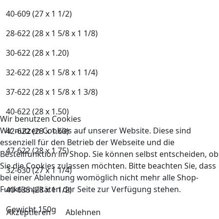
40-609 (27 x 1 1/2)
28-622 (28 x 1 5/8 x 1 1/8)
30-622 (28 x 1.20)
32-622 (28 x 1 5/8 x 1 1/4)
37-622 (28 x 1 5/8 x 1 3/8)
40-622 (28 x 1.50)
Wir benutzen Cookies
Wir nutzen Cookies auf unserer Website. Diese sind
42-622 (28 x 1.60)
essenziell für den Betrieb der Webseite und die
47-622 (28 x 1.75)
Bestellfunktion im Shop. Sie können selbst entscheiden, ob
Sie die Cookies zulassen möchten. Bitte beachten Sie, dass
32-630 (27 x 1 1/4)
bei einer Ablehnung womöglich nicht mehr alle Shop-
Funktionalitäten der Seite zur Verfügung stehen.
40-635 (28 x 1 1/2)
Gewicht 150g
Akzeptieren
Ablehnen