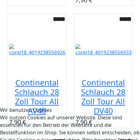
Continental
Continental
Schlauch 28
Schlauch 28
Zoll Tour All
Zoll Tour All
AV40
DV40
Wir benutzen Cookies
Wir nutzen Cookies auf unserer Website. Diese sind
7,90 €
7,90 €
essenziell für den Betrieb der Webseite und die
Bestellfunktion im Shop. Sie können selbst entscheiden, ob
Sie die Cookies zulassen möchten. Bitte beachten Sie, dass