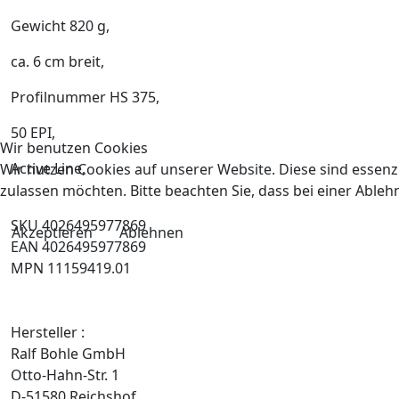
Gewicht 820 g,
ca. 6 cm breit,
Profilnummer HS 375,
50 EPI,
Wir benutzen Cookies
Active Line,
Wir nutzen Cookies auf unserer Website. Diese sind essenzi
zulassen möchten. Bitte beachten Sie, dass bei einer Able
SKU 4026495977869
Akzeptieren
Ablehnen
EAN 4026495977869
MPN 11159419.01
Hersteller :
Ralf Bohle GmbH
Otto-Hahn-Str. 1
D-51580 Reichshof