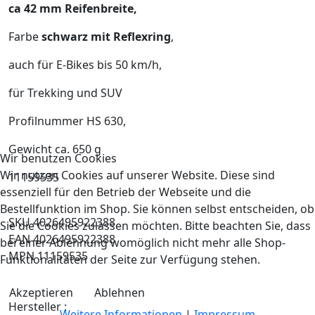
ca 42 mm Reifenbreite,
Farbe
schwarz mit Reflexring
,
auch für E-Bikes bis 50 km/h,
für Trekking und SUV
Profilnummer HS 630,
Gewicht ca. 650 g
Wir benutzen Cookies
Wir nutzen Cookies auf unserer Website. Diese sind
11159535
essenziell für den Betrieb der Webseite und die
Bestellfunktion im Shop. Sie können selbst entscheiden, ob
SKU 4026495922388
Sie die Cookies zulassen möchten. Bitte beachten Sie, dass
EAN 4026495922388
bei einer Ablehnung womöglich nicht mehr alle Shop-
MPN 11159535
Funktionalitäten der Seite zur Verfügung stehen.
Akzeptieren
Ablehnen
Hersteller :
Weitere Informationen
|
Impressum