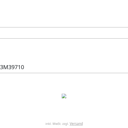
Y33M39710
Versand
inkl. MwSt. zzgl.