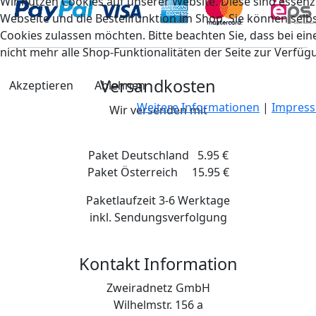
Wir nutzen Cookies auf unserer Website. Diese sind essenzi
Webseite und die Bestellfunktion im Shop. Sie können selbs
Cookies zulassen möchten. Bitte beachten Sie, dass bei e
nicht mehr alle Shop-Funktionalitäten der Seite zur Verfüg
Versandkosten
Akzeptieren
Ablehnen
Weitere Informationen
|
Impres
Wir versenden mit
Paket Deutschland 5.95 €
Paket Österreich 15.95 €
Paketlaufzeit 3-6 Werktage
inkl. Sendungsverfolgung
Kontakt Information
Zweiradnetz GmbH
Wilhelmstr. 156 a