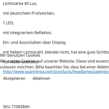
Lichtstärke 40 Lux,
mit deutschem Prüfzeichen,
1 LED,
mit integriertem Reflektor,
Ein- und Ausschalten über Display,
mit hellem Lichtstrahl, blendet nicht, hat eine gute Sichtb
Wir benutzen Cookies
Wir nutzen Cookies auf unserer Website. Diese sind essenzi
Herstellerwebseite:
zulassen möchten. Bitte beachten Sie, dass bei einer Able
http://www.spanninga.com/products/headlamps/axendo
Akzeptieren
Ablehnen
SKU 7108384H