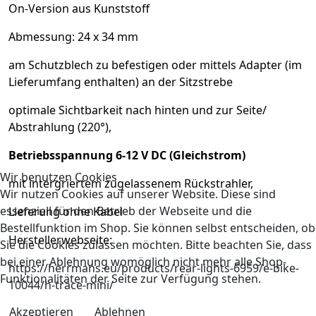
On-Version aus Kunststoff
Abmessung: 24 x 34 mm
am Schutzblech zu befestigen oder mittels Adapter (im
Lieferumfang enthalten) an der Sitzstrebe
optimale Sichtbarkeit nach hinten und zur Seite/
Abstrahlung (220°),
Betriebsspannung 6-12 V DC (Gleichstrom)
Wir benutzen Cookies
mit intergriertem zugelassenem Rückstrahler,
Wir nutzen Cookies auf unserer Website. Diese sind
essenziell für den Betrieb der Webseite und die
Lieferung ohne Kabel
Bestellfunktion im Shop. Sie können selbst entscheiden, ob
Herstellerwebseite:
Sie die Cookies zulassen möchten. Bitte beachten Sie, dass
bei einer Ablehnung womöglich nicht mehr alle Shop-
https://herrmans.eu/products/rear-lights-6959/e-bike-
Funktionalitäten der Seite zur Verfügung stehen.
10044/h-trace-mini/
Akzeptieren
Ablehnen