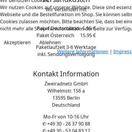
Wir benutzen Cookies
Wir nutzen Cookies auf unserer Website. Diese sind essenzi
Wir versenden mit
Webseite und die Bestellfunktion im Shop. Sie können selbs
Cookies zulassen möchten. Bitte beachten Sie, dass bei e
Paket Deutschland 5.95 €
nicht mehr alle Shop-Funktionalitäten der Seite zur Verfüg
Paket Österreich 15.95 €
Akzeptieren
Ablehnen
Paketlaufzeit 3-6 Werktage
Weitere Informationen
|
Impres
inkl. Sendungsverfolgung
Kontakt Information
Zweiradnetz GmbH
Wilhelmstr. 156 a
13595 Berlin
Deutschland
Mo-Fr von 10-16 Uhr
✆ +49 30 - 26 37 90 88
✆ +49 30 - 53 04 83 12