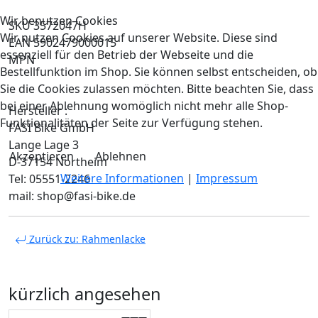
Wir benutzen Cookies
SKU 3572047H
Wir nutzen Cookies auf unserer Website. Diese sind
EAN 5902479000015
essenziell für den Betrieb der Webseite und die
MPN
Bestellfunktion im Shop. Sie können selbst entscheiden, ob
Sie die Cookies zulassen möchten. Bitte beachten Sie, dass
bei einer Ablehnung womöglich nicht mehr alle Shop-
Hersteller :
Funktionalitäten der Seite zur Verfügung stehen.
FASI Bike GmbH
Lange Lage 3
Akzeptieren
Ablehnen
D-37154 Northeim
Weitere Informationen
|
Impressum
Tel: 05551-2246
mail: shop@fasi-bike.de
Zurück zu: Rahmenlacke
kürzlich angesehen